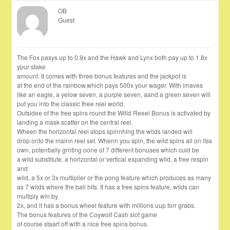
OB
Guest
The Fox pasys up to 0.9x and the Hawk and Lynx both pay up to 1.8x
ypur stake
amount. It comes with three bonus features and the jackpot is
at the end of the rainbow,which pays 500x your wager. With imaves
like an eagle, a yelow seven, a purple seven, aand a green seven will
put you into the classic thee reel world.
Outsidee of the free spins round the Willd Reeel Bonus is activated by
landing a mask scatter on the central reel.
Wheen the horizontal reel stops spinnhing the wilds landed will
drop onto the mainn reel set. Whenn you spin, the wild spins all on itss
own, potentially grnting oone of 7 different bonuses which culd be
a wild substitute, a horizontal or vertical expanding wild, a free respin
and
wild, a 5x or 3x multiplier or the pong feature which produces as many
as 7 wilds where the ball hits. It has a free spins feature, wilds can
multiply win by
2x, and it has a bonus wheel feature with millions uup forr grabs.
The bonus features of the Coywolf Cash slot game
of course staart off with a nice free spins bonus.