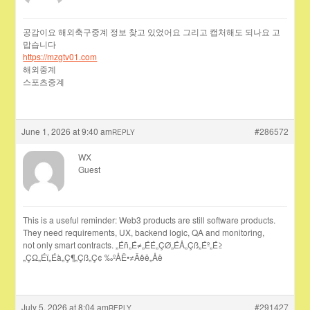
공감이요 해외축구중계 정보 찾고 있었어요 그리고 캡처해도 되나요 고
맙습니다
https://mzgtv01.com
해외중계
스포츠중계
June 1, 2026 at 9:40 am
#286572
REPLY
WX
Guest
This is a useful reminder: Web3 products are still software products.
They need requirements, UX, backend logic, QA and monitoring,
not only smart contracts. „Éñ„É≠„ÉÉ„ÇØ„ÉÅ„Çß„Éº„É≥
„ÇΩ„Éï„Éà„Ç¶„Çß„Ç¢ ‰ºÅÊ•≠Âêë„Åë
July 5, 2026 at 8:04 am
#291427
REPLY