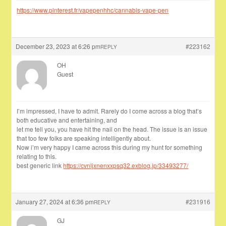
https://www.pinterest.fr/vapepenhhc/cannabis-vape-pen
December 23, 2023 at 6:26 pm
#223162
REPLY
OH
Guest
I’m impressed, I have to admit. Rarely do I come across a blog that’s
both educative and entertaining, and
let me tell you, you have hit the nail on the head. The issue is an issue
that too few folks are speaking intelligently about.
Now i’m very happy I came across this during my hunt for something
relating to this.
best generic link
https://cvnljxnenxxpsq32.exblog.jp/33493277/
January 27, 2024 at 6:36 pm
#231916
REPLY
GJ