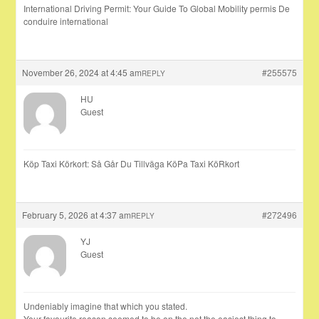
International Driving Permit: Your Guide To Global Mobility permis De
conduire international
November 26, 2024 at 4:45 am
#255575
REPLY
HU
Guest
Köp Taxi Körkort: Så Går Du Tillväga KöPa Taxi KöRkort
February 5, 2026 at 4:37 am
#272496
REPLY
YJ
Guest
Undeniably imagine that which you stated.
Your favourite reason seemed to be on the net the easiest thing to