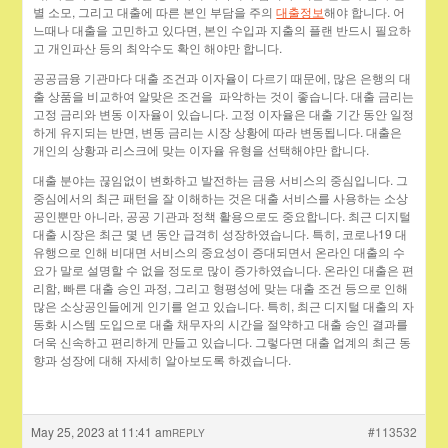
별 소모, 그리고 대출에 따른 본인 부담을 주의
대출정보
해야 합니다. 어
느때나 대출을 고민하고 있다면, 본인 수입과 지출의 플랜 반드시 필요하
고 개인파산 등의 최악수도 확인 해야만 합니다.
공공금융 기관마다 대출 조건과 이자율이 다르기 때문에, 많은 은행의 대
출 상품을 비교하여 알맞은 조건을 파악하는 것이 좋습니다. 대출 금리는
고정 금리와 변동 이자율이 있습니다. 고정 이자율은 대출 기간 동안 일정
하게 유지되는 반면, 변동 금리는 시장 상황에 따라 변동됩니다. 대출은
개인의 상황과 리스크에 맞는 이자율 유형을 선택해야만 합니다.
대출 분야는 끊임없이 변화하고 발전하는 금융 서비스의 중심입니다. 그
중심에서의 최근 패턴을 잘 이해하는 것은 대출 서비스를 사용하는 소상
공인뿐만 아니라, 공공 기관과 정책 활용으로도 중요합니다. 최근 디지털
대출 시장은 최근 몇 년 동안 급격히 성장하였습니다. 특히, 코로나19 대
유행으로 인해 비대면 서비스의 중요성이 증대되면서 온라인 대출의 수
요가 말로 설명할 수 없을 정도로 많이 증가하였습니다. 온라인 대출은 편
리함, 빠른 대출 승인 과정, 그리고 형평성에 맞는 대출 조건 등으로 인해
많은 소상공인들에게 인기를 얻고 있습니다. 특히, 최근 디지털 대출의 자
동화 시스템 도입으로 대출 채무자의 시간을 절약하고 대출 승인 결과를
더욱 신속하고 편리하게 만들고 있습니다. 그렇다면 대출 업계의 최근 동
향과 성장에 대해 자세히 알아보도록 하겠습니다.
May 25, 2023 at 11:41 am
#113532
REPLY