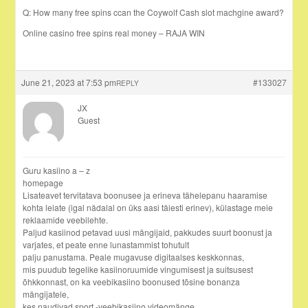
Q: How many free spins ccan the Coywolf Cash slot machgine award?
Online casino free spins real money – RAJA WIN
June 21, 2023 at 7:53 pm
#133027
REPLY
JX
Guest
Guru kasiino a – z
homepage
Lisateavet tervitatava boonusee ja erineva tähelepanu haaramise
kohta leiate (igal nädalal on üks aasi täiesti erinev), külastage meie
reklaamide veebilehte.
Paljud kasiinod petavad uusi mängijaid, pakkudes suurt boonust ja
varjates, et peate enne lunastammist tohutult
palju panustama. Peale mugavuse digitaalses keskkonnas,
mis puudub tegelike kasiinoruumide vingumisest ja suitsusest
õhkkonnast, on ka veebikasiino boonused tõsine bonanza
mängijatele,
kes naudivad sport -veebikasiino videomänge.