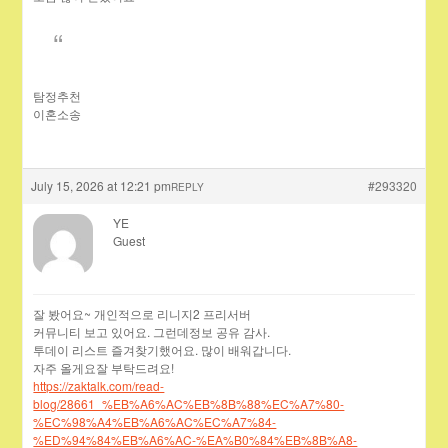
탐정추천
이혼소송
July 15, 2026 at 12:21 pm
#293320
REPLY
YE
Guest
잘 봤어요~ 개인적으로 리니지2 프리서버
커뮤니티 보고 있어요. 그런데정보 공유 감사.
투데이 리스트 즐겨찾기했어요. 많이 배워갑니다.
자주 올게요잘 부탁드려요!
https://zaktalk.com/read-
blog/28661_%EB%A6%AC%EB%8B%88%EC%A7%80-
%EC%98%A4%EB%A6%AC%EC%A7%84-
%ED%94%84%EB%A6%AC-%EA%B0%84%EB%8B%A8-