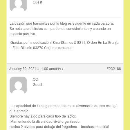
Guest
La pasión que transmites por tu blog es evidente en cada palabra.
Se nota que disfrutas compartiendo conocimientos y creando un
impacto positivo.
¡Gracias por tu dedicación! SmartGames & 8211; Orden En La Granja
– Febi-Bilstein 03270 Cojinete de rueda
January 30, 2024 at 1:00 am
#232188
REPLY
CC
Guest
La capacidad de tu blog para adaptarse a diversos intereses es algo
que aprecio.
Siempre hay algo para cada tipo de lector.
¡Manteniendo la diversidad viva! organizador
cocina 2 niveles para debajo del fregadero – brochas industrial