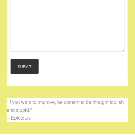
SUBMIT
"If you want to improve, be content to be thought foolish
and stupid."
-- Epictetus