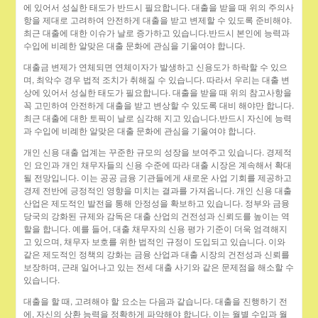
에 있어서 성실한 태도가 반드시 필요합니다. 대출을 받을 때 위의 주의사
항을 제대로 고려하여 안전하게 대출을 받고 변제할 수 있도록 준비해야.
최근 대출에 대한 이슈가 날로 증가하고 있습니다.반드시 본인에 능력과
수입에 비례한 알맞은 대출 문화에 관심을 기울여야 합니다.
대출금 변제가 연체되면 연체이자가 발생하고 신용도가 하락할 수 있으
며, 최악수 경우 법적 조치가 취해질 수 있습니다. 따라서 우리는 대출 변
상에 있어서 성실한 태도가 필요합니다. 대출을 받을 때 위의 참고사항을
꼭 고민하여 안전하게 대출을 받고 변상할 수 있도록 대비 해야만 합니다.
최근 대출에 대한 토픽이 날로 심각해 지고 있습니다.반드시 자신에 능력
과 수입에 비례한 알맞은 대출 문화에 관심을 기울여야 합니다.
개인 신용 대출 업계는 꾸준한 규모의 성장을 보여주고 있습니다. 경제적
인 요인과 개인 채무자들의 신용 수준에 따라 대출 시장은 계속해서 확대
될 전망입니다. 이는 공공 금융 기관들에게 새로운 사업 기회를 제공하고
경제 전반에 긍정적인 영향을 미치는 결과를 가져옵니다. 개인 신용 대출
산업은 제도적인 발전을 통해 안정성을 확보하고 있습니다. 정부와 금융
당국의 강화된 규제와 감독은 대출 산업의 건전성과 신뢰도를 높이는 역
할을 합니다. 예를 들어, 대출 채무자의 신용 평가 기준이 더욱 엄격해지
고 있으며, 채무자 보호를 위한 법적인 규정이 도입되고 있습니다. 이와
같은 제도적인 정책의 강화는 금융 산업과 대출 시장의 건전성과 신뢰를
보장하며, 근래 일어나고 있는 전세 대출 사기와 같은 문제점을 해소할 수
있습니다.
대출을 할 때, 고려해야 할 요소는 다음과 같습니다. 대출을 진행하기 전
에, 자신의 상환 능력을 정확하게 파악해야 합니다. 이는 월별 수입과 월