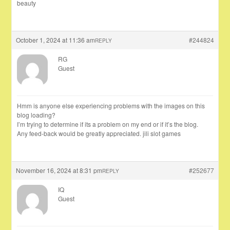
beauty
October 1, 2024 at 11:36 am
#244824
REPLY
RG
Guest
Hmm is anyone else experiencing problems with the images on this
blog loading?
I’m trying to determine if its a problem on my end or if it’s the blog.
Any feed-back would be greatly appreciated. jili slot games
November 16, 2024 at 8:31 pm
#252677
REPLY
IQ
Guest