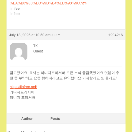
%EA%B0%80%EC%9D%B4%EB%93%9C.html
linfree
linfree
July 18, 2026 at 10:50 am
#294216
REPLY
TK
Guest
참고됐어요. 요새는 리니지프리서버 오픈 소식 궁금했었어요 덧붙여 추
천 좀 부탁해요 요즘 핫하더라고요 유익했어요 기대할게요 또 올게요!
https://linfree.net/
리니지프리서버
리니지 프리서버
Author
Posts