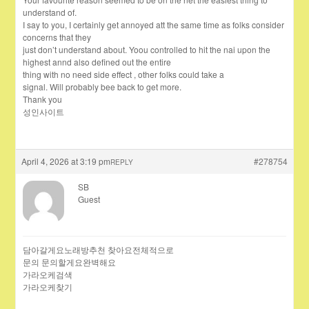
understand of.
I say to you, I certainly get annoyed att the same time as folks consider
concerns that they
just don’t understand about. Yoou controlled to hit the nai upon the
highest annd also defined out the entire
thing with no need side effect , other folks could take a
signal. Will probably bee back to get more.
Thank you
성인사이트
April 4, 2026 at 3:19 pm
#278754
REPLY
SB
Guest
담아갈게요노래방추천 찾아요전체적으로
문의 문의할게요완벽해요
가라오케검색
가라오케찾기