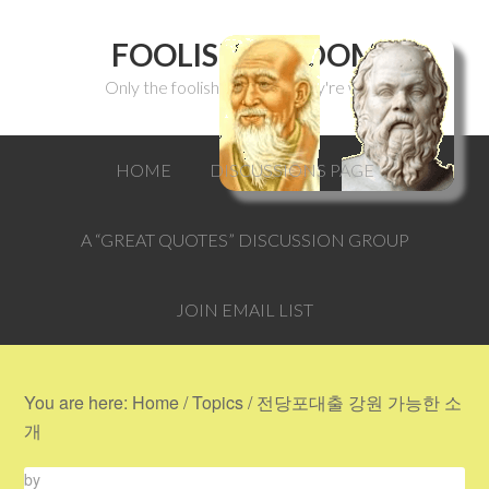
FOOLISH WISDOM
Only the foolish can think they're wise.
HOME
DISCUSSIONS PAGE
A “GREAT QUOTES” DISCUSSION GROUP
JOIN EMAIL LIST
You are here:
Home
/
Topics
/
전당포대출 강원 가능한 소
개
by