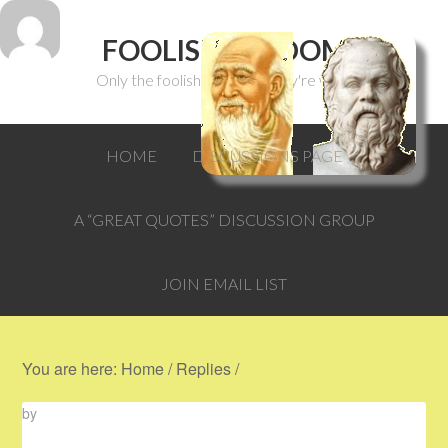
FOOLISH WISDOM
Only the foolish can think they're wise.
HOME
DISCUSSIONS PAGE
A “GREAT QUOTES” DISCUSSION GROUP
JOIN EMAIL LIST
You are here:
Home
/
Replies
/
by